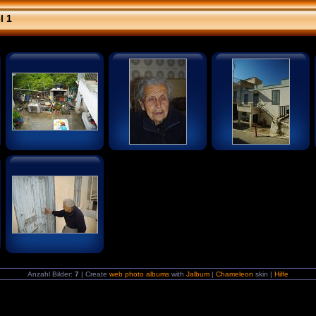
l 1
Anzahl Bilder:
7
| Create
web photo albums
with
Jalbum
|
Chameleon
skin |
Hilfe