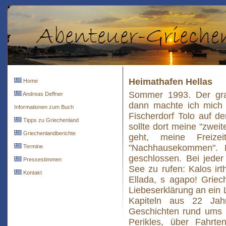
Heimathafen Hellas
Home
Sommer 1993. Der gra
Andreas Deffner
dann machte ich mich
Informationen zum Buch
Fischerdorf Tolo auf de
Tipps zu Griechenland
sollte dort meine "zwei
Griechenlandberichte
geht, meine Freiz
"Nachhausekommen". 
Termine
geschlossen. Bei jeder
Pressestimmen
See zu rufen: Kalos irt
Kontakt
Ellada, s agapo! Griech
Liebeserklärung an ein 
Kapiteln aus 22 Jahr
Geschichten rund ums
Perikles, über Fahrt