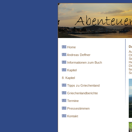
Da
Home
Au
Andreas Deffner
Ol
St
He
Informationen zum Buch
Di
fa
Kapitel
So
8. Kapitel
Tipps zu Griechenland
Griechenlandberichte
Termine
Pressestimmen
Kontakt