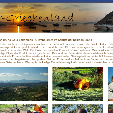
s grüne Gold Lakoniens - Olivenölernte im Schutz der heiligen Elona
f der südlichen Peloponnes wachsen die schmackhaftesten Oliven der Welt. Und in Lako
ivenölproduktion perfektioniert. Hier entsteht ein Öl, das seinesgleichen sucht. Inter
erneköche in aller Welt. Die Ernte der unreifen Koroneiki-Oliven mitten im Winter ist ein
ilige Elona der Produktion mit geistlichem Beistand zur Seite steht, dann wird deutlich, wa
e aktuelle Ernte schafft es wieder auf einen sensationellen Säuregehalt von unter 0,3 Prozen
sziniert den begeisterten Fotografen. Bei der Ernte wird es hektisch im Baum und darunt
nne Griechenlands. Was wohl die Heilige Elona dazu sagt? Wir haben sie im Kloster besucht