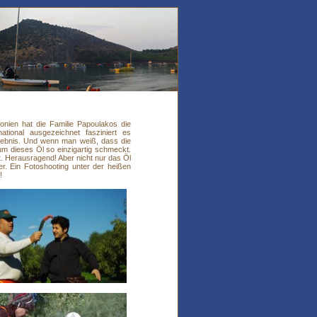
nien hat die Familie Papoulakos die
national ausgezeichnet fasziniert es
 Erlebnis. Und wenn man weiß, dass die
rum dieses Öl so einzigartig schmeckt.
t. Herausragend! Aber nicht nur das Öl
er. Ein Fotoshooting unter der heißen
!