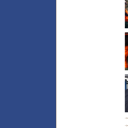
->
->